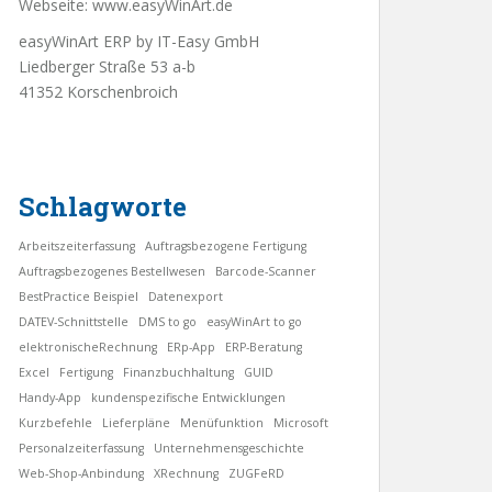
Webseite:
www.easyWinArt.de
easyWinArt ERP by IT-Easy GmbH
Liedberger Straße 53 a-b
41352 Korschenbroich
Schlagworte
Arbeitszeiterfassung
Auftragsbezogene Fertigung
Auftragsbezogenes Bestellwesen
Barcode-Scanner
BestPractice Beispiel
Datenexport
DATEV-Schnittstelle
DMS to go
easyWinArt to go
elektronischeRechnung
ERp-App
ERP-Beratung
Excel
Fertigung
Finanzbuchhaltung
GUID
Handy-App
kundenspezifische Entwicklungen
Kurzbefehle
Lieferpläne
Menüfunktion
Microsoft
Personalzeiterfassung
Unternehmensgeschichte
Web-Shop-Anbindung
XRechnung
ZUGFeRD