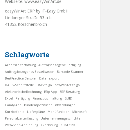
Webseite:
www.easyWinArt.de
easyWinArt ERP by IT-Easy GmbH
Liedberger Straße 53 a-b
41352 Korschenbroich
Schlagworte
Arbeitszeiterfassung
Auftragsbezogene Fertigung
Auftragsbezogenes Bestellwesen
Barcode-Scanner
BestPractice Beispiel
Datenexport
DATEV-Schnittstelle
DMS to go
easyWinArt to go
elektronischeRechnung
ERp-App
ERP-Beratung
Excel
Fertigung
Finanzbuchhaltung
GUID
Handy-App
kundenspezifische Entwicklungen
Kurzbefehle
Lieferpläne
Menüfunktion
Microsoft
Personalzeiterfassung
Unternehmensgeschichte
Web-Shop-Anbindung
XRechnung
ZUGFeRD