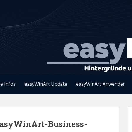
e Infos
easyWinArt Update
easyWinArt Anwender
easyWinArt-Business-