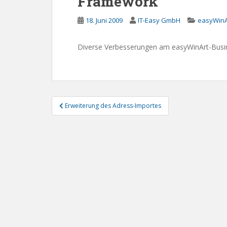
Framework
18. Juni 2009
IT-Easy GmbH
easyWinA
Diverse Verbesserungen am easyWinArt-Bus
Beitragsnavigation
Erweiterung des Adress-Importes