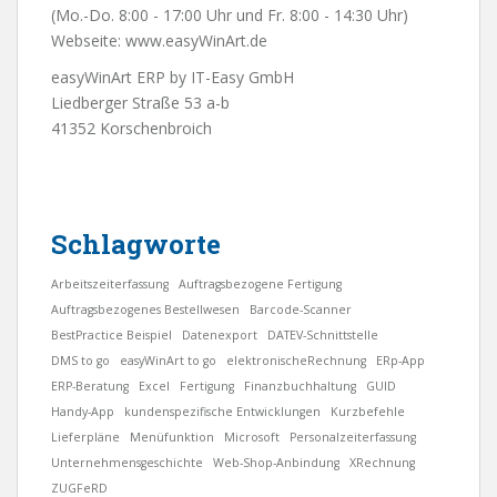
(Mo.-Do. 8:00 - 17:00 Uhr und Fr. 8:00 - 14:30 Uhr)
Webseite:
www.easyWinArt.de
easyWinArt ERP by IT-Easy GmbH
Liedberger Straße 53 a-b
41352 Korschenbroich
Schlagworte
Arbeitszeiterfassung
Auftragsbezogene Fertigung
Auftragsbezogenes Bestellwesen
Barcode-Scanner
BestPractice Beispiel
Datenexport
DATEV-Schnittstelle
DMS to go
easyWinArt to go
elektronischeRechnung
ERp-App
ERP-Beratung
Excel
Fertigung
Finanzbuchhaltung
GUID
Handy-App
kundenspezifische Entwicklungen
Kurzbefehle
Lieferpläne
Menüfunktion
Microsoft
Personalzeiterfassung
Unternehmensgeschichte
Web-Shop-Anbindung
XRechnung
ZUGFeRD