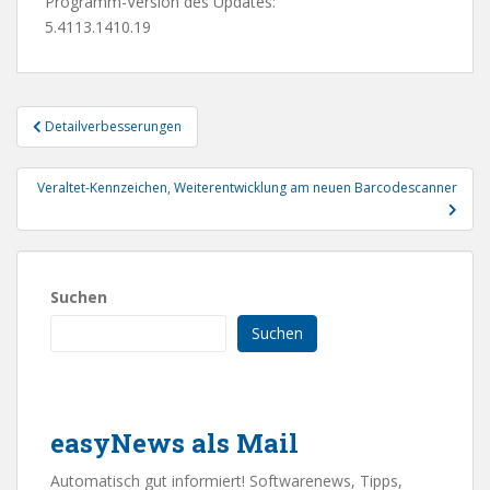
Programm-Version des Updates:
5.4113.1410.19
Beitragsnavigation
Detailverbesserungen
Veraltet-Kennzeichen, Weiterentwicklung am neuen Barcodescanner
Suchen
Suchen
easyNews als Mail
Automatisch gut informiert! Softwarenews, Tipps,