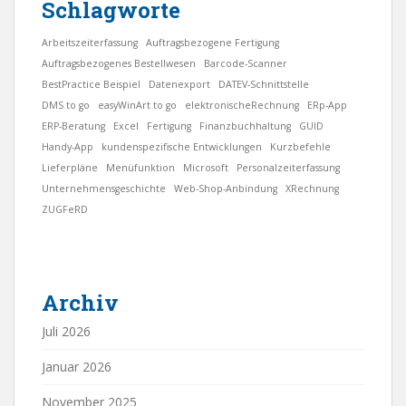
Schlagworte
Arbeitszeiterfassung
Auftragsbezogene Fertigung
Auftragsbezogenes Bestellwesen
Barcode-Scanner
BestPractice Beispiel
Datenexport
DATEV-Schnittstelle
DMS to go
easyWinArt to go
elektronischeRechnung
ERp-App
ERP-Beratung
Excel
Fertigung
Finanzbuchhaltung
GUID
Handy-App
kundenspezifische Entwicklungen
Kurzbefehle
Lieferpläne
Menüfunktion
Microsoft
Personalzeiterfassung
Unternehmensgeschichte
Web-Shop-Anbindung
XRechnung
ZUGFeRD
Archiv
Juli 2026
Januar 2026
November 2025