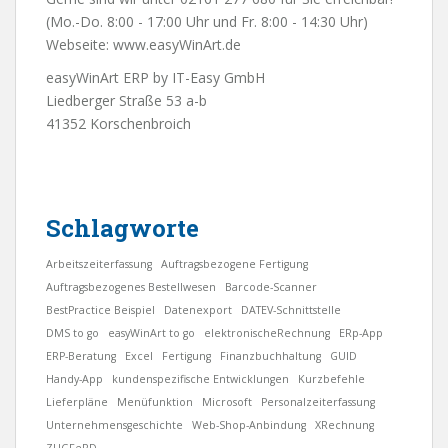
(Mo.-Do. 8:00 - 17:00 Uhr und Fr. 8:00 - 14:30 Uhr)
Webseite:
www.easyWinArt.de
easyWinArt ERP by IT-Easy GmbH
Liedberger Straße 53 a-b
41352 Korschenbroich
Schlagworte
Arbeitszeiterfassung
Auftragsbezogene Fertigung
Auftragsbezogenes Bestellwesen
Barcode-Scanner
BestPractice Beispiel
Datenexport
DATEV-Schnittstelle
DMS to go
easyWinArt to go
elektronischeRechnung
ERp-App
ERP-Beratung
Excel
Fertigung
Finanzbuchhaltung
GUID
Handy-App
kundenspezifische Entwicklungen
Kurzbefehle
Lieferpläne
Menüfunktion
Microsoft
Personalzeiterfassung
Unternehmensgeschichte
Web-Shop-Anbindung
XRechnung
ZUGFeRD