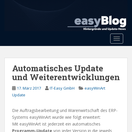
S
k
i
p
t
o
Toggle 
m
a
i
n
Automatisches Update
c
und Weiterentwicklungen
o
n
17. März 2017
IT-Easy GmbH
easyWinArt
t
Update
e
n
Die Auftragsbearbeitung und Warenwirtschaft des ERP-
t
Systems easyWinArt wurde wie folgt erweitert:
Mit easyWinArt ist jederzeit ein automatisches
Programm-Update
von jeder Version in die jeweils