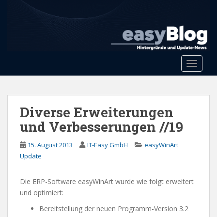
S
k
i
p
t
o
Toggle 
m
a
i
n
Diverse Erweiterungen
c
und Verbesserungen //19
o
n
15. August 2013
IT-Easy GmbH
easyWinArt
t
Update
e
n
Die ERP-Software easyWinArt wurde wie folgt erweitert
t
und optimiert:
Bereitstellung der neuen Programm-Version 3.2