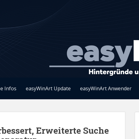
e Infos
easyWinArt Update
easyWinArt Anwender
bessert, Erweiterte Suche