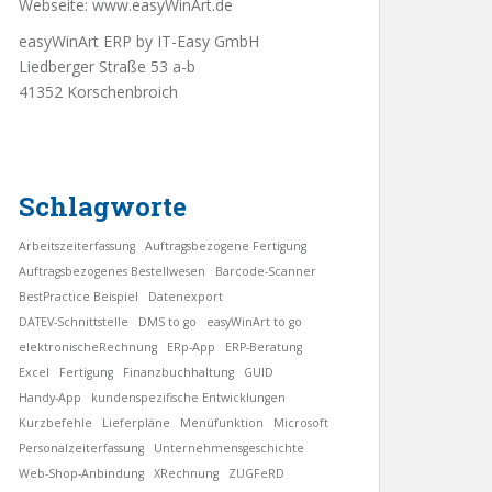
Webseite:
www.easyWinArt.de
easyWinArt ERP by IT-Easy GmbH
Liedberger Straße 53 a-b
41352 Korschenbroich
Schlagworte
Arbeitszeiterfassung
Auftragsbezogene Fertigung
Auftragsbezogenes Bestellwesen
Barcode-Scanner
BestPractice Beispiel
Datenexport
DATEV-Schnittstelle
DMS to go
easyWinArt to go
elektronischeRechnung
ERp-App
ERP-Beratung
Excel
Fertigung
Finanzbuchhaltung
GUID
Handy-App
kundenspezifische Entwicklungen
Kurzbefehle
Lieferpläne
Menüfunktion
Microsoft
Personalzeiterfassung
Unternehmensgeschichte
Web-Shop-Anbindung
XRechnung
ZUGFeRD