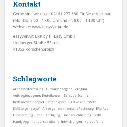
Kontakt
Gerne sind wir unter 02161 277 680 für Sie erreichbar!
(Mo.-Do. 8:00 - 17:00 Uhr und Fr. 8:00 - 14:30 Uhr)
Webseite:
www.easyWinArt.de
easyWinArt ERP by IT-Easy GmbH
Liedberger Straße 53 a-b
41352 Korschenbroich
Schlagworte
Arbeitszeiterfassung
Auftragsbezogene Fertigung
Auftragsbezogenes Bestellwesen
Barcode-Scanner
BestPractice Beispiel
Datenexport
DATEV-Schnittstelle
DMS to go
easyWinArt to go
elektronischeRechnung
ERp-App
ERP-Beratung
Excel
Fertigung
Finanzbuchhaltung
GUID
Handy-App
kundenspezifische Entwicklungen
Kurzbefehle