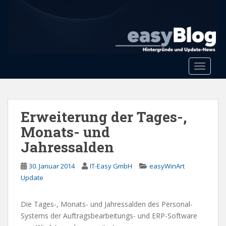
S
k
i
p
t
o
Toggle 
m
a
i
n
Erweiterung der Tages-,
c
Monats- und
o
Jahressalden
n
t
30. Januar 2014
IT-Easy GmbH
easyWinArt
e
Update
n
t
Die Tages-, Monats- und Jahressalden des Personal-
Systems der Auftragsbearbeitungs- und ERP-Software