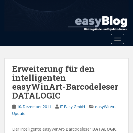
S
k
i
p
t
o
Toggle 
m
a
i
n
Erweiterung für den
c
intelligenten
o
easyWinArt-Barcodeleser
n
t
DATALOGIC
e
n
10. Dezember 2011
IT-Easy GmbH
easyWinArt
t
Update
Der intelligente easyWinArt-Barcodeleser
DATALOGIC