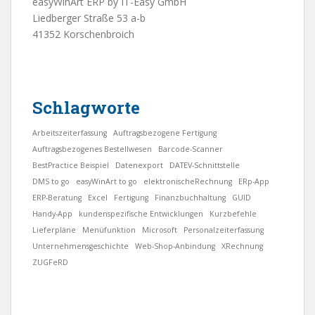
easyWinArt ERP by IT-Easy GmbH
Liedberger Straße 53 a-b
41352 Korschenbroich
Schlagworte
Arbeitszeiterfassung
Auftragsbezogene Fertigung
Auftragsbezogenes Bestellwesen
Barcode-Scanner
BestPractice Beispiel
Datenexport
DATEV-Schnittstelle
DMS to go
easyWinArt to go
elektronischeRechnung
ERp-App
ERP-Beratung
Excel
Fertigung
Finanzbuchhaltung
GUID
Handy-App
kundenspezifische Entwicklungen
Kurzbefehle
Lieferpläne
Menüfunktion
Microsoft
Personalzeiterfassung
Unternehmensgeschichte
Web-Shop-Anbindung
XRechnung
ZUGFeRD