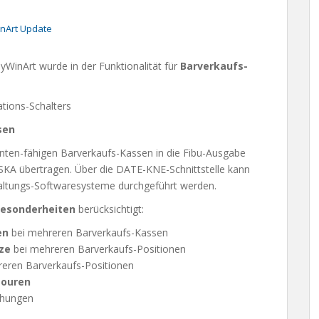
nArt Update
WinArt wurde in der Funktionalität für
Barverkaufs-
tions-Schalters
sen
ten-fähigen Barverkaufs-Kassen in die Fibu-Ausgabe
SKA übertragen. Über die DATE-KNE-Schnittstelle kann
haltungs-Softwaresysteme durchgeführt werden.
esonderheiten
berücksichtigt:
en
bei mehreren Barverkaufs-Kassen
tze
bei mehreren Barverkaufs-Positionen
reren Barverkaufs-Positionen
touren
chungen