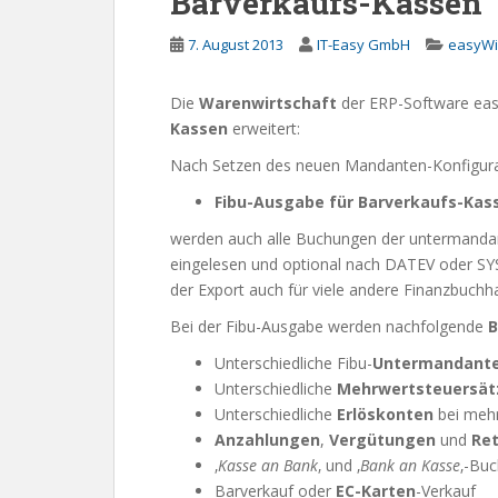
Barverkaufs-Kassen
7. August 2013
IT-Easy GmbH
easyWi
Die
Warenwirtschaft
der ERP-Software easy
Kassen
erweitert:
Nach Setzen des neuen Mandanten-Konfigura
Fibu-Ausgabe für Barverkaufs-Kas
werden auch alle Buchungen der untermandan
eingelesen und optional nach DATEV oder SY
der Export auch für viele andere Finanzbuch
Bei der Fibu-Ausgabe werden nachfolgende
B
Unterschiedliche Fibu-
Untermandant
Unterschiedliche
Mehrwertsteuersä
Unterschiedliche
Erlöskonten
bei meh
Anzahlungen
,
Vergütungen
und
Re
‚
Kasse an Bank
‚ und ‚
Bank an Kasse
‚-Bu
Barverkauf oder
EC-Karten
-Verkauf