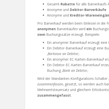
Gesamt-
Rabatte
für alle Barverkaufs-
Anonyme und
Debitor-Barverkäufe
Anonyme und
Kreditor-Wareneingä
Pro Barverkauf werden beim Einlesen in die 
anonymen
Barverkäufen wird
ein
Buchungss
zwei
Buchungssätze erzeugt. Beispiele:
Ein anonymer Barverkauf erzeugt eine 
Ein Debitor-Barverkauf erzeugt eine Bu
‚
Barkasse an Debitor
‚
Ein anonymer EC-Karten-Barverkauf er
Ein Debitor-EC-Karten-Barverkauf erze
Buchung ‚
Bank an Debitor
‚
Wird der Mandanten-Konfigurations-Schalter 
zusammenfassen
‚ gesetzt, so werden auch be
Mehrwertsteuersatz und gleichem Erlöskont
zusammengefasst
.