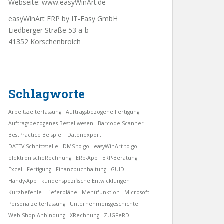
Webseite:
www.easyWinArt.de
easyWinArt ERP by IT-Easy GmbH
Liedberger Straße 53 a-b
41352 Korschenbroich
Schlagworte
Arbeitszeiterfassung
Auftragsbezogene Fertigung
Auftragsbezogenes Bestellwesen
Barcode-Scanner
BestPractice Beispiel
Datenexport
DATEV-Schnittstelle
DMS to go
easyWinArt to go
elektronischeRechnung
ERp-App
ERP-Beratung
Excel
Fertigung
Finanzbuchhaltung
GUID
Handy-App
kundenspezifische Entwicklungen
Kurzbefehle
Lieferpläne
Menüfunktion
Microsoft
Personalzeiterfassung
Unternehmensgeschichte
Web-Shop-Anbindung
XRechnung
ZUGFeRD