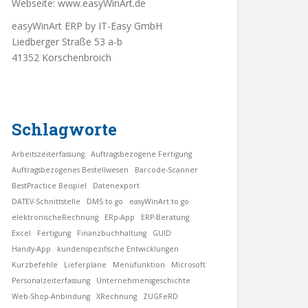
Webseite:
www.easyWinArt.de
easyWinArt ERP by IT-Easy GmbH
Liedberger Straße 53 a-b
41352 Korschenbroich
Schlagworte
Arbeitszeiterfassung
Auftragsbezogene Fertigung
Auftragsbezogenes Bestellwesen
Barcode-Scanner
BestPractice Beispiel
Datenexport
DATEV-Schnittstelle
DMS to go
easyWinArt to go
elektronischeRechnung
ERp-App
ERP-Beratung
Excel
Fertigung
Finanzbuchhaltung
GUID
Handy-App
kundenspezifische Entwicklungen
Kurzbefehle
Lieferpläne
Menüfunktion
Microsoft
Personalzeiterfassung
Unternehmensgeschichte
Web-Shop-Anbindung
XRechnung
ZUGFeRD