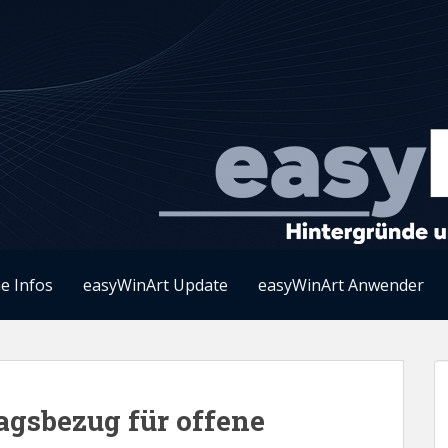
e Infos
easyWinArt Update
easyWinArt Anwender
agsbezug für offene