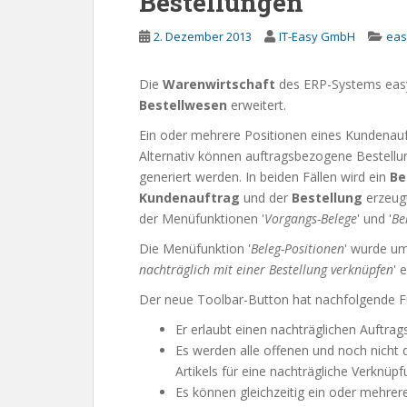
Bestellungen
2. Dezember 2013
IT-Easy GmbH
eas
Die
Warenwirtschaft
des ERP-Systems eas
Bestellwesen
erweitert.
Ein oder mehrere Positionen eines Kundenauf
Alternativ können auftragsbezogene Bestellu
generiert werden. In beiden Fällen wird ein
Be
Kundenauftrag
und der
Bestellung
erzeugt
der Menüfunktionen '
Vorgangs-Belege
' und '
Be
Die Menüfunktion '
Beleg-Positionen
' wurde um
nachträglich mit einer Bestellung verknüpfen
' 
Der neue Toolbar-Button hat nachfolgende Fu
Er erlaubt einen nachträglichen Auftra
Es werden alle offenen und noch nicht d
Artikels für eine nachträgliche Verknü
Es können gleichzeitig ein oder mehre