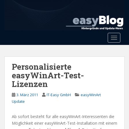
S
k
i
p
t
o
Toggle 
m
a
i
n
Personalisierte
c
easyWinArt-Test-
o
Lizenzen
n
t
3. März 2011
IT-Easy GmbH
easyWinArt
e
Update
n
t
Ab sofort besteht für alle easyWinArt-Interessenten die
Möglichkeit einer easyWinArt-Test-Installation mit einem