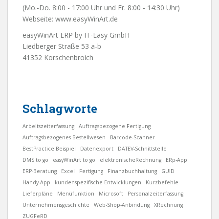
(Mo.-Do. 8:00 - 17:00 Uhr und Fr. 8:00 - 14:30 Uhr)
Webseite:
www.easyWinArt.de
easyWinArt ERP by IT-Easy GmbH
Liedberger Straße 53 a-b
41352 Korschenbroich
Schlagworte
Arbeitszeiterfassung
Auftragsbezogene Fertigung
Auftragsbezogenes Bestellwesen
Barcode-Scanner
BestPractice Beispiel
Datenexport
DATEV-Schnittstelle
DMS to go
easyWinArt to go
elektronischeRechnung
ERp-App
ERP-Beratung
Excel
Fertigung
Finanzbuchhaltung
GUID
Handy-App
kundenspezifische Entwicklungen
Kurzbefehle
Lieferpläne
Menüfunktion
Microsoft
Personalzeiterfassung
Unternehmensgeschichte
Web-Shop-Anbindung
XRechnung
ZUGFeRD