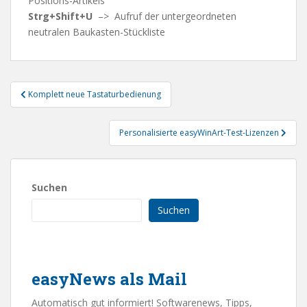
Positions-Artikels
Strg+Shift+U
–> Aufruf der untergeordneten
neutralen Baukasten-Stückliste
Beitragsnavigation
Komplett neue Tastaturbedienung
Personalisierte easyWinArt-Test-Lizenzen
Suchen
Suchen
easyNews als Mail
Automatisch gut informiert! Softwarenews, Tipps,