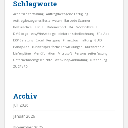
Schlagworte
Arbeitszeiterfassung
Auftragsbezogene Fertigung
Auftragsbezogenes Bestellwesen
Barcode-Scanner
BestPractice Beispiel
Datenexport
DATEV-Schnittstelle
DMS to go
easyWinArt to go
elektronischeRechnung
ERp-App
ERP-Beratung
Excel
Fertigung
Finanzbuchhaltung
GUID
Handy-App
kundenspezifische Entwicklungen
Kurzbefehle
Lieferpläne
Menüfunktion
Microsoft
Personalzeiterfassung
Unternehmensgeschichte
Web-Shop-Anbindung
XRechnung
ZUGFeRD
Archiv
Juli 2026
Januar 2026
November 2025