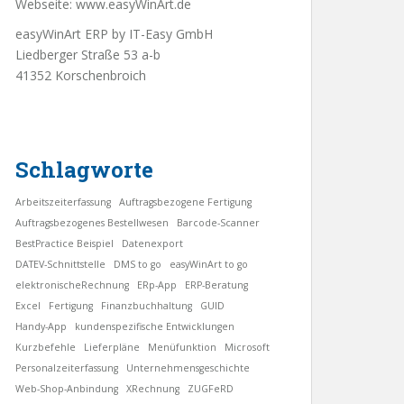
Webseite:
www.easyWinArt.de
easyWinArt ERP by IT-Easy GmbH
Liedberger Straße 53 a-b
41352 Korschenbroich
Schlagworte
Arbeitszeiterfassung
Auftragsbezogene Fertigung
Auftragsbezogenes Bestellwesen
Barcode-Scanner
BestPractice Beispiel
Datenexport
DATEV-Schnittstelle
DMS to go
easyWinArt to go
elektronischeRechnung
ERp-App
ERP-Beratung
Excel
Fertigung
Finanzbuchhaltung
GUID
Handy-App
kundenspezifische Entwicklungen
Kurzbefehle
Lieferpläne
Menüfunktion
Microsoft
Personalzeiterfassung
Unternehmensgeschichte
Web-Shop-Anbindung
XRechnung
ZUGFeRD