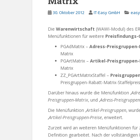
Matrix
30. Oktober 2012
IT-Easy GmbH
easy
Die
Warenwirtschaft
(WAWI-Modul) des ER
Menüfunktionen für weitere
Preisfindungs-
PGAdMatrix –
Adress-Preisgruppen-
Matrix
PGArtMatrix –
Artikel-Preisgruppen-
Matrix
ZZ_PGArtMatrixStaffel –
Preisgruppen
Preisgruppen-Rabatt-Matrix-Staffelprei
Darüber hinaus wurde die Menüfunktion ‚
Adre
Preisgruppen-Matrix
‚ und ‚
Adress-Preisgruppen
Die Menüfunktion ‚
Artikel-Preisgruppen
‚ wurd
‚
Artikel-Preisgruppen-Preise
‚ erweitert.
Zurzeit wird an weiteren Menüfunktionen für z
Definition gearbeitet. Nach der vollständigen