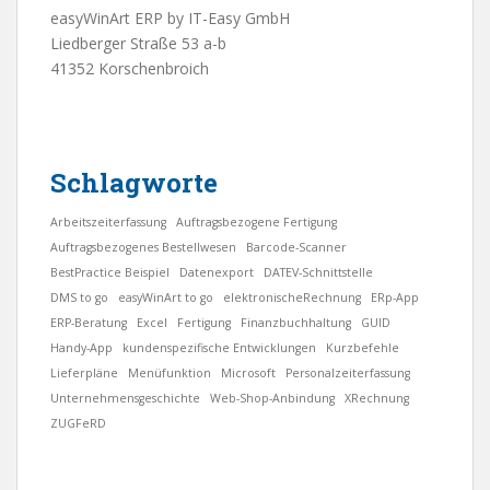
easyWinArt ERP by IT-Easy GmbH
Liedberger Straße 53 a-b
41352 Korschenbroich
Schlagworte
Arbeitszeiterfassung
Auftragsbezogene Fertigung
Auftragsbezogenes Bestellwesen
Barcode-Scanner
BestPractice Beispiel
Datenexport
DATEV-Schnittstelle
DMS to go
easyWinArt to go
elektronischeRechnung
ERp-App
ERP-Beratung
Excel
Fertigung
Finanzbuchhaltung
GUID
Handy-App
kundenspezifische Entwicklungen
Kurzbefehle
Lieferpläne
Menüfunktion
Microsoft
Personalzeiterfassung
Unternehmensgeschichte
Web-Shop-Anbindung
XRechnung
ZUGFeRD