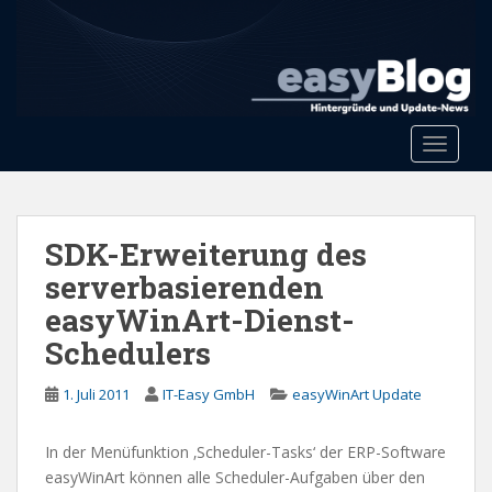
S
k
i
p
t
o
Toggle 
m
a
i
n
SDK-Erweiterung des
c
serverbasierenden
o
easyWinArt-Dienst-
n
t
Schedulers
e
n
1. Juli 2011
IT-Easy GmbH
easyWinArt Update
t
In der Menüfunktion ‚Scheduler-Tasks‘ der ERP-Software
easyWinArt können alle Scheduler-Aufgaben über den