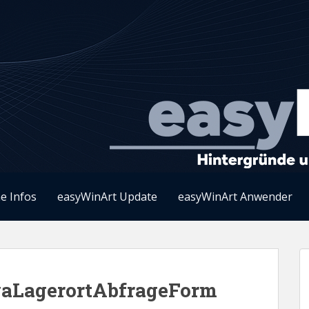
e Infos
easyWinArt Update
easyWinArt Anwender
waLagerortAbfrageForm