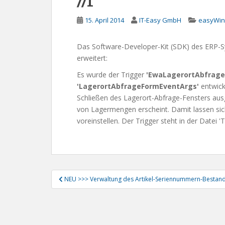
//1
15. April 2014
IT-Easy GmbH
easyWin
Das Software-Developer-Kit (SDK) des ERP-S
erweitert:
Es wurde der Trigger
'EwaLagerortAbfrage
'LagerortAbfrageFormEventArgs'
entwick
Schließen des Lagerort-Abfrage-Fensters au
von Lagermengen erscheint. Damit lassen sic
voreinstellen. Der Trigger steht in der Datei 
Beitragsnavigation
NEU >>> Verwaltung des Artikel-Seriennummern-Bestan