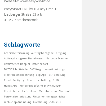
Webseite:
www.easyWinArt.de
easyWinArt ERP by IT-Easy GmbH
Liedberger Straße 53 a-b
41352 Korschenbroich
Schlagworte
Arbeitszeiterfassung
Auftragsbezogene Fertigung
Auftragsbezogenes Bestellwesen
Barcode-Scanner
BestPractice Beispiel
Datenexport
DATEV-Schnittstelle
DMS to go
easyWinArt to go
elektronischeRechnung
ERp-App
ERP-Beratung
Excel
Fertigung
Finanzbuchhaltung
GUID
Handy-App
kundenspezifische Entwicklungen
Kurzbefehle
Lieferpläne
Menüfunktion
Microsoft
Personalzeiterfassung
Unternehmensgeschichte
Web-Shop-Anbindung
XRechnung
ZUGFeRD