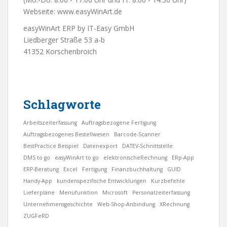
Webseite:
www.easyWinArt.de
easyWinArt ERP by IT-Easy GmbH
Liedberger Straße 53 a-b
41352 Korschenbroich
Schlagworte
Arbeitszeiterfassung
Auftragsbezogene Fertigung
Auftragsbezogenes Bestellwesen
Barcode-Scanner
BestPractice Beispiel
Datenexport
DATEV-Schnittstelle
DMS to go
easyWinArt to go
elektronischeRechnung
ERp-App
ERP-Beratung
Excel
Fertigung
Finanzbuchhaltung
GUID
Handy-App
kundenspezifische Entwicklungen
Kurzbefehle
Lieferpläne
Menüfunktion
Microsoft
Personalzeiterfassung
Unternehmensgeschichte
Web-Shop-Anbindung
XRechnung
ZUGFeRD