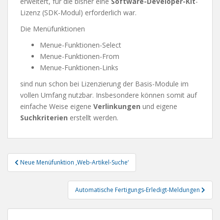
erweitert, für die bisher eine
Software-Developer-Kit
-
Lizenz (SDK-Modul) erforderlich war.
Die Menüfunktionen
Menue-Funktionen-Select
Menue-Funktionen-From
Menue-Funktionen-Links
sind nun schon bei Lizenzierung der Basis-Module im
vollen Umfang nutzbar. Insbesondere können somit auf
einfache Weise eigene
Verlinkungen
und eigene
Suchkriterien
erstellt werden.
Beitragsnavigation
Neue Menüfunktion ‚Web-Artikel-Suche‘
Automatische Fertigungs-Erledigt-Meldungen