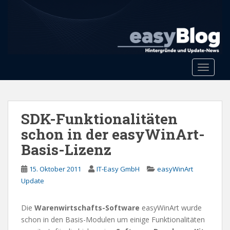
S
k
i
p
t
o
Toggle 
m
a
i
n
SDK-Funktionalitäten
c
schon in der easyWinArt-
o
Basis-Lizenz
n
t
15. Oktober 2011
IT-Easy GmbH
easyWinArt
e
Update
n
t
Die
Warenwirtschafts-Software
easyWinArt wurde
schon in den Basis-Modulen um einige Funktionalitäten