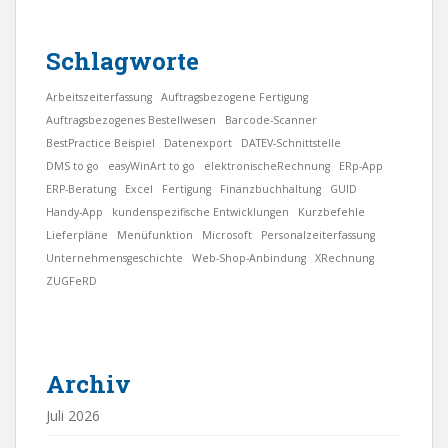
Schlagworte
Arbeitszeiterfassung
Auftragsbezogene Fertigung
Auftragsbezogenes Bestellwesen
Barcode-Scanner
BestPractice Beispiel
Datenexport
DATEV-Schnittstelle
DMS to go
easyWinArt to go
elektronischeRechnung
ERp-App
ERP-Beratung
Excel
Fertigung
Finanzbuchhaltung
GUID
Handy-App
kundenspezifische Entwicklungen
Kurzbefehle
Lieferpläne
Menüfunktion
Microsoft
Personalzeiterfassung
Unternehmensgeschichte
Web-Shop-Anbindung
XRechnung
ZUGFeRD
Archiv
Juli 2026