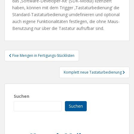
das ‚Software-Developer-Kit‘ (SDK-Modul) lizenziert
haben, können mit dem Trigger ‚Tastaturbedienung‘ die
Standard-Tastaturbedienung umdefinieren und optional
auch eigene Funktionalitäten festlegen, die ohne Maus-
Benutzung nur über die Tastatur aufrufbar sind.
Beitragsnavigation
Fixe Mengen in Fertigungs-Stücklisten
Komplett neue Tastaturbedienung
Suchen
Suchen