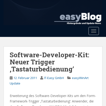
S
k
i
p
t
o
Toggle 
m
a
i
n
Software-Developer-Kit:
c
Neuer Trigger
o
‚Tastaturbedienung‘
n
t
12. Februar 2011
IT-Easy GmbH
easyWinArt
e
Update
n
t
Erweiterung des Software-Developer-Kits um den Form-
Framework-Trigger ‚Tastaturbedienung‘: Anwender, die