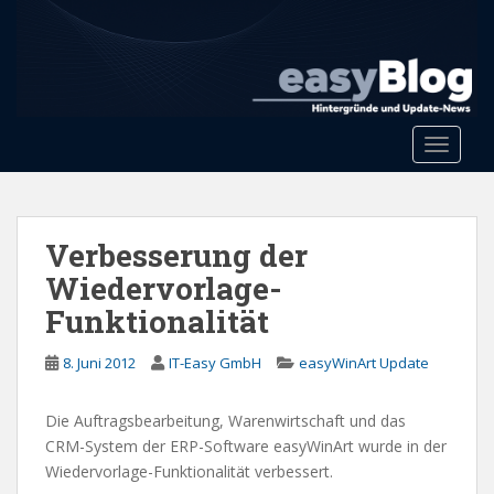
S
k
i
p
t
o
Toggle 
m
a
i
n
Verbesserung der
c
Wiedervorlage-
o
Funktionalität
n
t
8. Juni 2012
IT-Easy GmbH
easyWinArt Update
e
n
t
Die Auftragsbearbeitung, Warenwirtschaft und das
CRM-System der ERP-Software easyWinArt wurde in der
Wiedervorlage-Funktionalität verbessert.