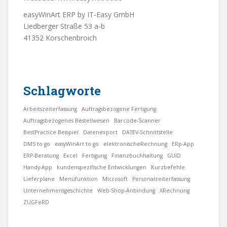
easyWinArt ERP by IT-Easy GmbH
Liedberger Straße 53 a-b
41352 Korschenbroich
Schlagworte
Arbeitszeiterfassung
Auftragsbezogene Fertigung
Auftragsbezogenes Bestellwesen
Barcode-Scanner
BestPractice Beispiel
Datenexport
DATEV-Schnittstelle
DMS to go
easyWinArt to go
elektronischeRechnung
ERp-App
ERP-Beratung
Excel
Fertigung
Finanzbuchhaltung
GUID
Handy-App
kundenspezifische Entwicklungen
Kurzbefehle
Lieferpläne
Menüfunktion
Microsoft
Personalzeiterfassung
Unternehmensgeschichte
Web-Shop-Anbindung
XRechnung
ZUGFeRD