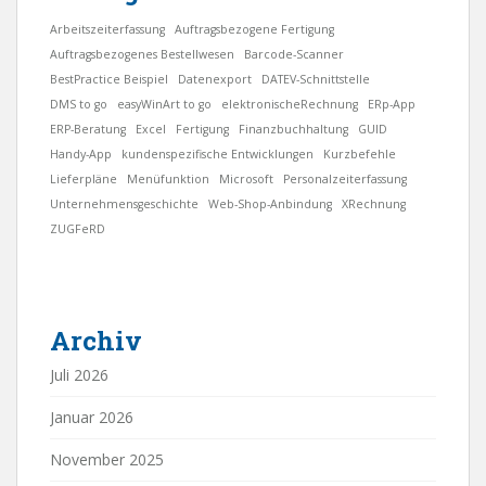
Arbeitszeiterfassung
Auftragsbezogene Fertigung
Auftragsbezogenes Bestellwesen
Barcode-Scanner
BestPractice Beispiel
Datenexport
DATEV-Schnittstelle
DMS to go
easyWinArt to go
elektronischeRechnung
ERp-App
ERP-Beratung
Excel
Fertigung
Finanzbuchhaltung
GUID
Handy-App
kundenspezifische Entwicklungen
Kurzbefehle
Lieferpläne
Menüfunktion
Microsoft
Personalzeiterfassung
Unternehmensgeschichte
Web-Shop-Anbindung
XRechnung
ZUGFeRD
Archiv
Juli 2026
Januar 2026
November 2025