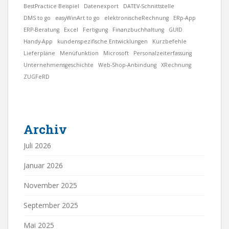
BestPractice Beispiel
Datenexport
DATEV-Schnittstelle
DMS to go
easyWinArt to go
elektronischeRechnung
ERp-App
ERP-Beratung
Excel
Fertigung
Finanzbuchhaltung
GUID
Handy-App
kundenspezifische Entwicklungen
Kurzbefehle
Lieferpläne
Menüfunktion
Microsoft
Personalzeiterfassung
Unternehmensgeschichte
Web-Shop-Anbindung
XRechnung
ZUGFeRD
Archiv
Juli 2026
Januar 2026
November 2025
September 2025
Mai 2025