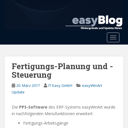
S
k
i
p
t
o
Toggle 
m
a
i
n
Fertigungs-Planung und -
c
Steuerung
o
n
20. März 2017
IT-Easy GmbH
easyWinArt
t
Update
e
n
Die
PPS-Software
des ERP-Systems easyWinArt wurde
t
in nachfolgenden Menüfunktionen erweitert:
Fertigungs-Arbeitsgänge