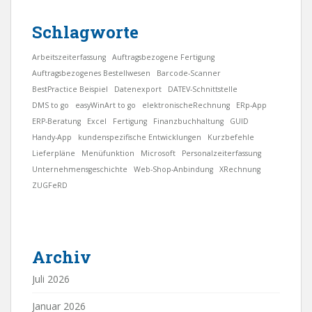
Schlagworte
Arbeitszeiterfassung
Auftragsbezogene Fertigung
Auftragsbezogenes Bestellwesen
Barcode-Scanner
BestPractice Beispiel
Datenexport
DATEV-Schnittstelle
DMS to go
easyWinArt to go
elektronischeRechnung
ERp-App
ERP-Beratung
Excel
Fertigung
Finanzbuchhaltung
GUID
Handy-App
kundenspezifische Entwicklungen
Kurzbefehle
Lieferpläne
Menüfunktion
Microsoft
Personalzeiterfassung
Unternehmensgeschichte
Web-Shop-Anbindung
XRechnung
ZUGFeRD
Archiv
Juli 2026
Januar 2026