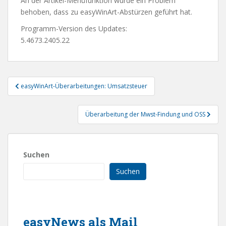
An der Artikel-Menüfunktion wurde ein Problem
behoben, dass zu easyWinArt-Abstürzen geführt hat.
Programm-Version des Updates:
5.4673.2405.22
Beitragsnavigation
easyWinArt-Überarbeitungen: Umsatzsteuer
Überarbeitung der Mwst-Findung und OSS
Suchen
Suchen
easyNews als Mail