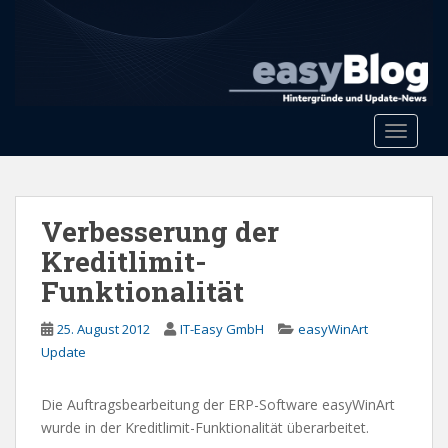
S
k
i
p
t
o
Toggle 
m
a
i
n
Verbesserung der
c
Kreditlimit-
o
Funktionalität
n
t
25. August 2012
IT-Easy GmbH
easyWinArt
e
Update
n
t
Die Auftragsbearbeitung der ERP-Software easyWinArt
wurde in der Kreditlimit-Funktionalität überarbeitet.