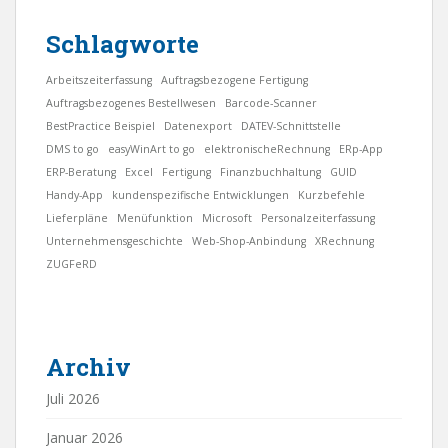
Schlagworte
Arbeitszeiterfassung
Auftragsbezogene Fertigung
Auftragsbezogenes Bestellwesen
Barcode-Scanner
BestPractice Beispiel
Datenexport
DATEV-Schnittstelle
DMS to go
easyWinArt to go
elektronischeRechnung
ERp-App
ERP-Beratung
Excel
Fertigung
Finanzbuchhaltung
GUID
Handy-App
kundenspezifische Entwicklungen
Kurzbefehle
Lieferpläne
Menüfunktion
Microsoft
Personalzeiterfassung
Unternehmensgeschichte
Web-Shop-Anbindung
XRechnung
ZUGFeRD
Archiv
Juli 2026
Januar 2026